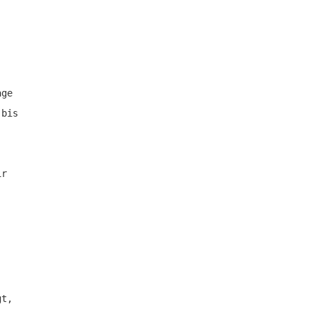
age
 bis
ir
gt,