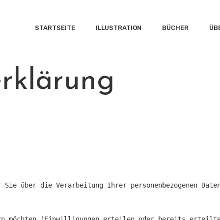
STARTSEITE
ILLUSTRATION
BÜCHER
ÜB
rklärung
r Sie über die Verarbeitung Ihrer personenbezogenen Date
rn möchten (Einwilligungen erteilen oder bereits erteilt